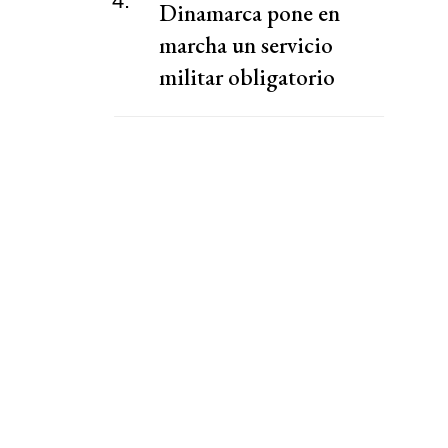
4.
Dinamarca pone en
marcha un servicio
militar obligatorio
ampliado en respuesta a
Rusia y a Trump