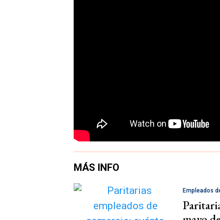
MÁS INFO
Empleados d
Paritar
mayo d