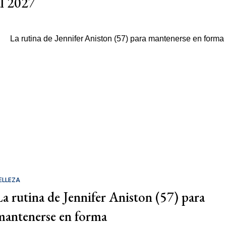
al 2027
ELLEZA
La rutina de Jennifer Aniston (57) para
mantenerse en forma