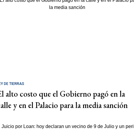
EY DE TIERRAS
El alto costo que el Gobierno pagó en la
calle y en el Palacio para la media sanción