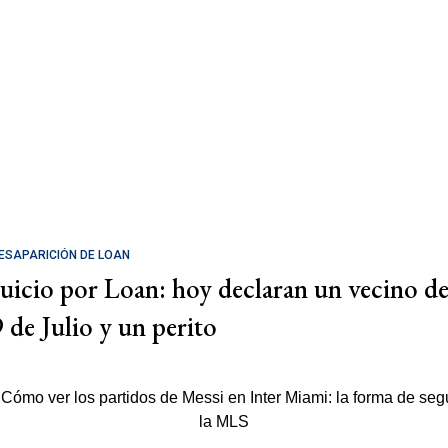
ESAPARICIÓN DE LOAN
Juicio por Loan: hoy declaran un vecino d
9 de Julio y un perito