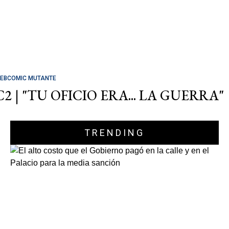
EBCOMIC MUTANTE
C2 | "TU OFICIO ERA... LA GUERRA"
TRENDING