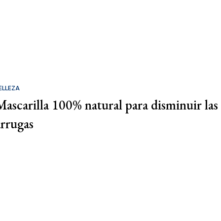
ELLEZA
Mascarilla 100% natural para disminuir las
arrugas