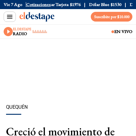
ar Oficial
Vie 7 Ago
$1520
Cotizaciones
Dólar Tarjeta
$1976
Dólar Blue
$1530
Dólar
Suscribite por $10.000
EL DESTAPE
EN VIVO
RADIO
QUEQUÉN
Creció el movimiento de