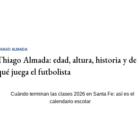
HIAGO ALMADA
Thiago Almada: edad, altura, historia y de
qué juega el futbolista