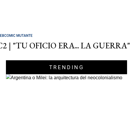
EBCOMIC MUTANTE
C2 | "TU OFICIO ERA... LA GUERRA"
TRENDING