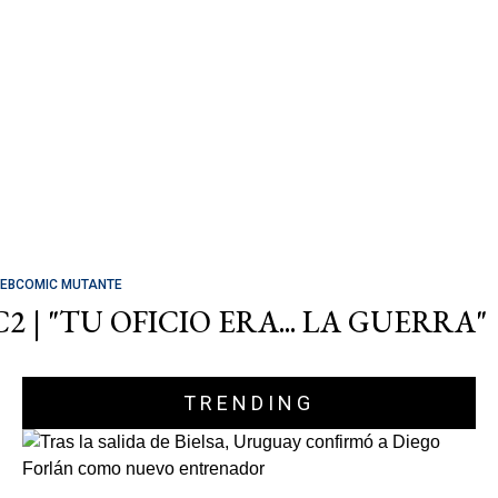
EBCOMIC MUTANTE
C2 | "TU OFICIO ERA... LA GUERRA"
TRENDING