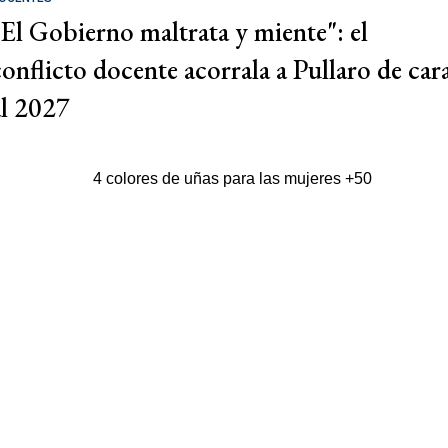
"El Gobierno maltrata y miente": el
conflicto docente acorrala a Pullaro de car
al 2027