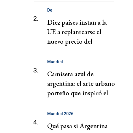
De
2.
Diez países instan a la
UE a replantearse el
nuevo precio del
carbono aplicado a los
combustibles
Mundial
3.
Camiseta azul de
argentina: el arte urbano
porteño que inspiró el
diseño
Mundial 2026
4.
Qué pasa si Argentina