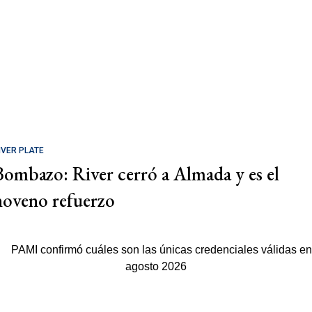
IVER PLATE
Bombazo: River cerró a Almada y es el
noveno refuerzo