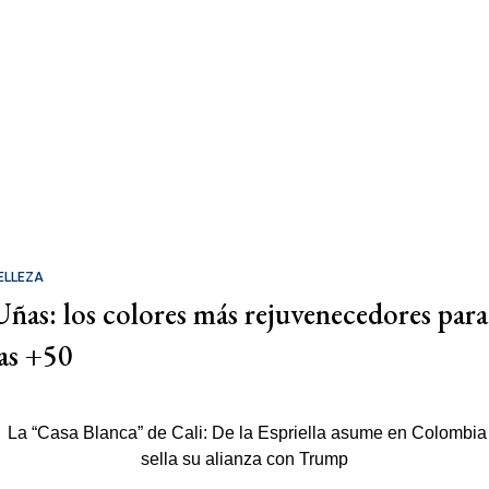
ELLEZA
Uñas: los colores más rejuvenecedores para
las +50