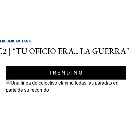
EBCOMIC MUTANTE
C2 | "TU OFICIO ERA... LA GUERRA"
TRENDING