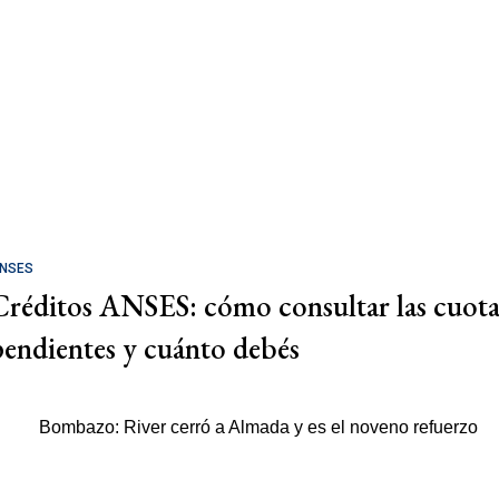
NSES
Créditos ANSES: cómo consultar las cuota
pendientes y cuánto debés