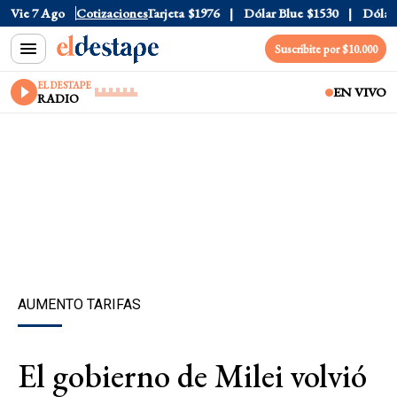
Oficial
Vie 7 Ago
$1520
Cotizaciones
Dólar Tarjeta
$1976
Dólar Blue
$1530
Dólar C
Suscribite por $10.000
EL DESTAPE
EN VIVO
RADIO
AUMENTO TARIFAS
El gobierno de Milei volvió