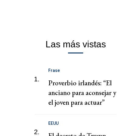
Las más vistas
Frase
1.
Proverbio irlandés: “El
anciano para aconsejar y
el joven para actuar”
EEUU
2.
El decreto de Trump