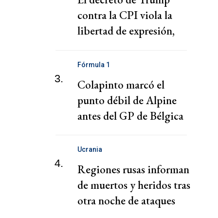
contra la CPI viola la
libertad de expresión,
según la demanda de dos
ONG
Fórmula 1
3.
Colapinto marcó el
punto débil de Alpine
antes del GP de Bélgica
Ucrania
4.
Regiones rusas informan
de muertos y heridos tras
otra noche de ataques
ucranianos