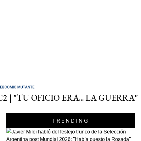
EBCOMIC MUTANTE
C2 | "TU OFICIO ERA... LA GUERRA"
TRENDING