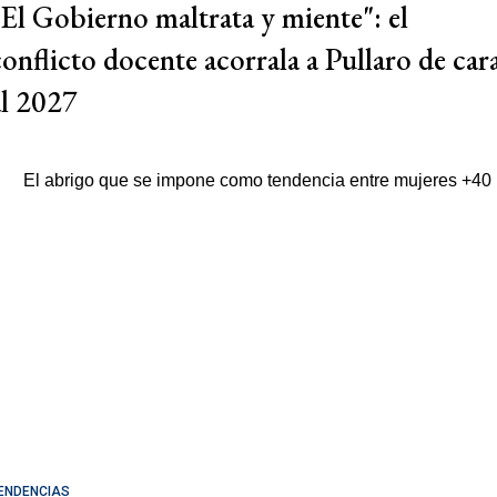
"El Gobierno maltrata y miente": el
conflicto docente acorrala a Pullaro de car
al 2027
ENDENCIAS