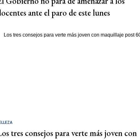
El Gobierno no para de amenazar a los
docentes ante el paro de este lunes
ELLEZA
Los tres consejos para verte más joven con