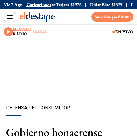
ar Oficial
Vie 7 Ago
$1520
Cotizaciones
Dólar Tarjeta
$1976
Dólar Blue
$1525
Dólar
Suscribite por $10.000
EL DESTAPE
EN VIVO
RADIO
DEFENSA DEL CONSUMIDOR
Gobierno bonaerense