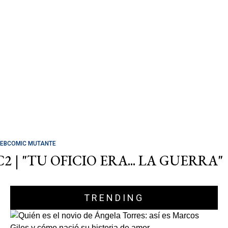
EBCOMIC MUTANTE
C2 | "TU OFICIO ERA... LA GUERRA"
TRENDING