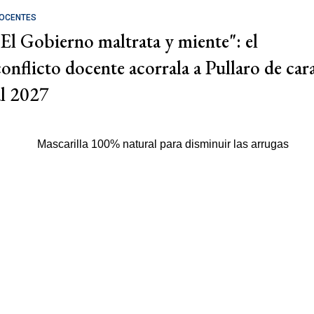
OCENTES
"El Gobierno maltrata y miente": el
conflicto docente acorrala a Pullaro de car
al 2027