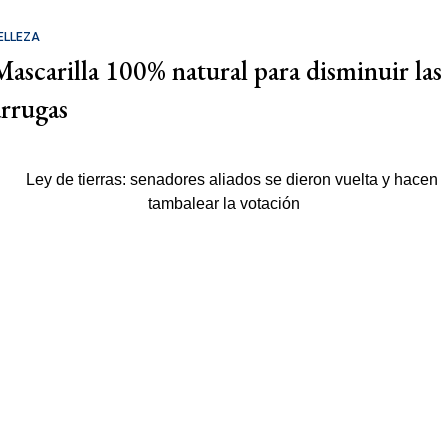
ELLEZA
Mascarilla 100% natural para disminuir las
arrugas