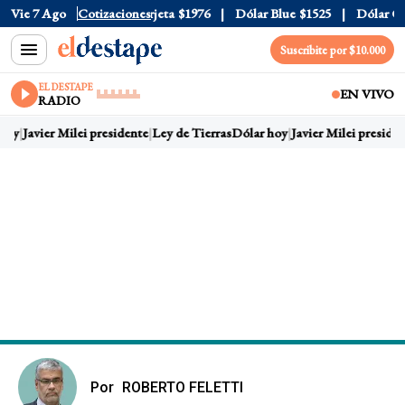
ial
Vie 7 Ago
$1520
Dólar Tarjeta
Cotizaciones
$1976
Dólar Blue
$1525
Dólar CCL
$
Suscribite por $10.000
EL DESTAPE
EN VIVO
RADIO
oy
Javier Milei presidente
Ley de Tierras
Dólar hoy
Javier Milei president
Por
ROBERTO FELETTI