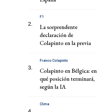
F1
2.
La sorprendente
declaración de
Colapinto en la previa
del GP de Bélgica: "Más
nervioso"
Franco Colapinto
3.
Colapinto en Bélgica: en
qué posición terminará,
según la IA
Clima
4.