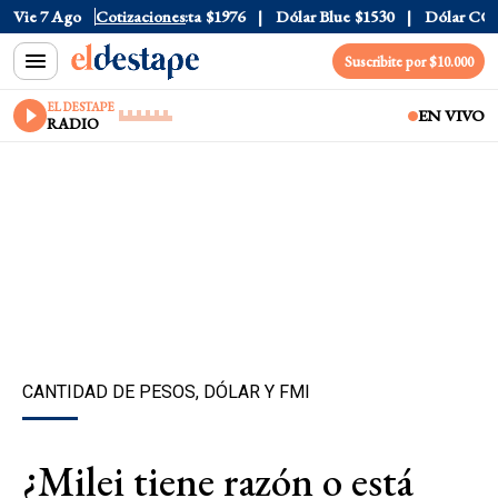
l
$1520
Vie 7 Ago
Dólar Tarjeta
Cotizaciones
$1976
Dólar Blue
$1530
Dólar CCL
$15
Suscribite por $10.000
EL DESTAPE
EN VIVO
RADIO
CANTIDAD DE PESOS, DÓLAR Y FMI
¿Milei tiene razón o está