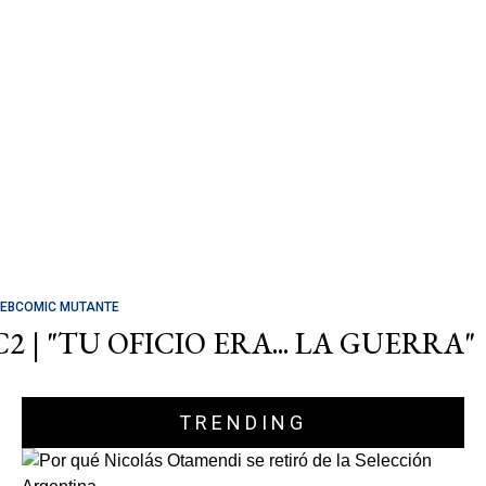
EBCOMIC MUTANTE
C2 | "TU OFICIO ERA... LA GUERRA"
TRENDING