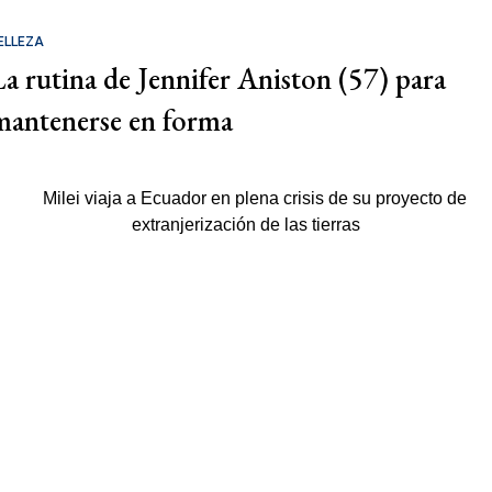
ELLEZA
La rutina de Jennifer Aniston (57) para
mantenerse en forma