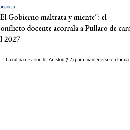
OCENTES
"El Gobierno maltrata y miente": el
conflicto docente acorrala a Pullaro de car
al 2027