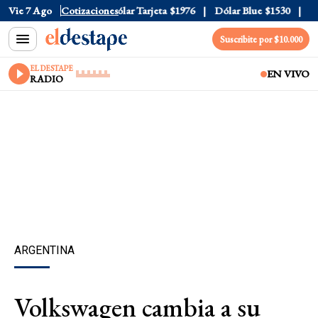
lar Oficial
Vie 7 Ago
$1520
Cotizaciones
Dólar Tarjeta
$1976
Dólar Blue
$1530
Dól
Suscribite por $10.000
EL DESTAPE
EN VIVO
RADIO
ARGENTINA
Volkswagen cambia a su