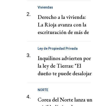
de la Federación Jordana
Viviendas
2.
Derecho a la vivienda:
La Rioja avanza con la
escrituración de más de
220 familias
Ley de Propiedad Privada
3.
Inquilinos advierten por
la ley de Tierras: "El
dueño te puede desalojar
en 72 horas"
NORTE
4.
Corea del Norte lanza un