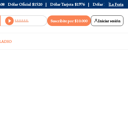
Dólar Oficial
$1520
Dólar Tarjeta
$1976
Dólar Blue
$1530
La Feria
D
Suscribite por $10.000
Iniciar sesión
RADIO