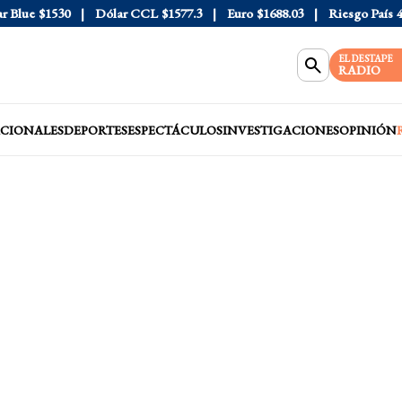
lue
$1530
Dólar CCL
$1577.3
Euro
$1688.03
Riesgo País
408
EL DESTAPE
RADIO
CIONALES
DEPORTES
ESPECTÁCULOS
INVESTIGACIONES
OPINIÓN