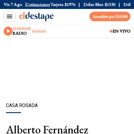
Oficial
Vie 7 Ago
$1520
Cotizaciones
Dólar Tarjeta
$1976
Dólar Blue
$1530
Dólar C
Suscribite por $10.000
EL DESTAPE
EN VIVO
RADIO
CASA ROSADA
Alberto Fernández