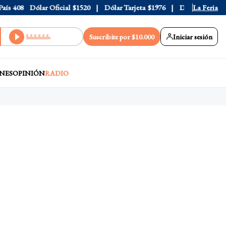
408
Dólar Oficial
$1520
Dólar Tarjeta
$1976
Dólar Blue
La Feria
$1525
Suscribite por $10.000
Iniciar sesión
NES
OPINIÓN
RADIO