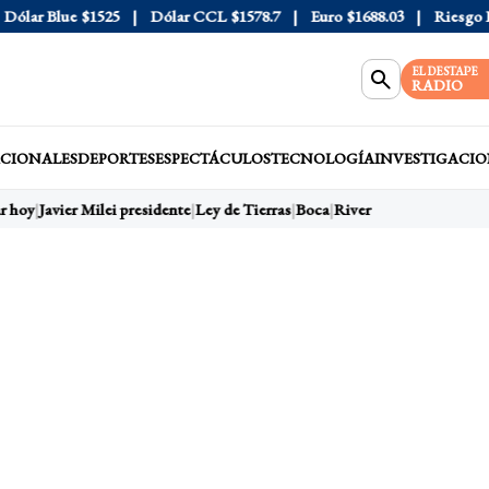
lar Blue
$1525
Dólar CCL
$1578.7
Euro
$1688.03
Riesgo País
EL DESTAPE
RADIO
CIONALES
DEPORTES
ESPECTÁCULOS
TECNOLOGÍA
INVESTIGACIO
 hoy
Javier Milei presidente
Ley de Tierras
Boca
River