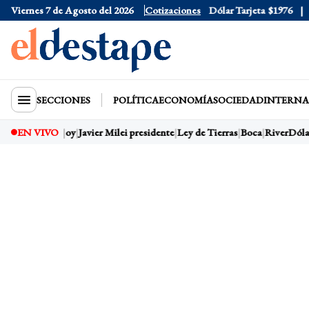
Viernes 7 de Agosto del 2026
Dólar Oficial
Cotizaciones
$1520
Dólar Tarjeta
$1976
Dó
SECCIONES
POLÍTICA
ECONOMÍA
SOCIEDAD
INTERNA
EN VIVO
Dólar hoy
Javier Milei presidente
Ley de Tierras
Boca
River
Dólar