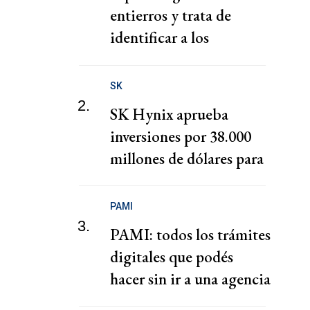
entierros y trata de
identificar a los
fallecidos de la oleada de
migrantes en Ceuta
SK
2.
SK Hynix aprueba
inversiones por 38.000
millones de dólares para
fábricas de chips en
Corea del Sur
PAMI
3.
PAMI: todos los trámites
digitales que podés
hacer sin ir a una agencia