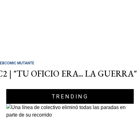
EBCOMIC MUTANTE
C2 | "TU OFICIO ERA... LA GUERRA"
TRENDING