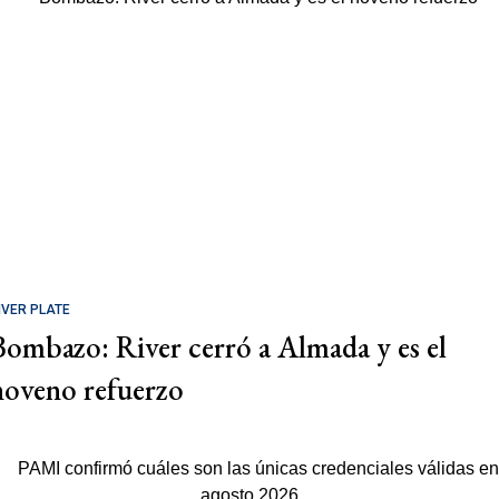
IVER PLATE
Bombazo: River cerró a Almada y es el
noveno refuerzo