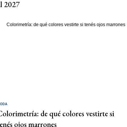
al 2027
ODA
Colorimetría: de qué colores vestirte si
tenés ojos marrones