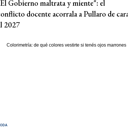
"El Gobierno maltrata y miente": el
conflicto docente acorrala a Pullaro de car
al 2027
ODA