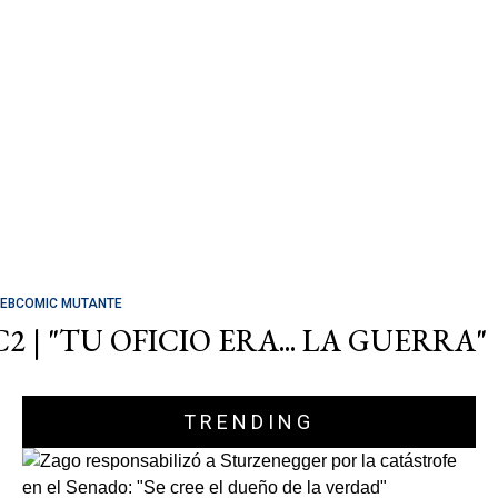
EBCOMIC MUTANTE
C2 | "TU OFICIO ERA... LA GUERRA"
TRENDING