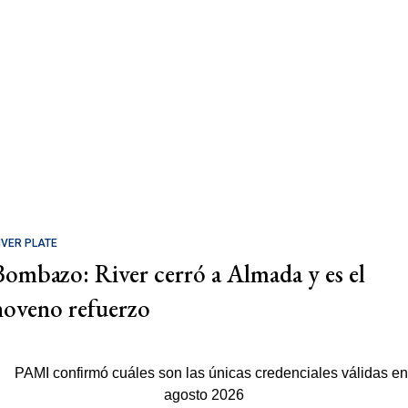
IVER PLATE
Bombazo: River cerró a Almada y es el
noveno refuerzo