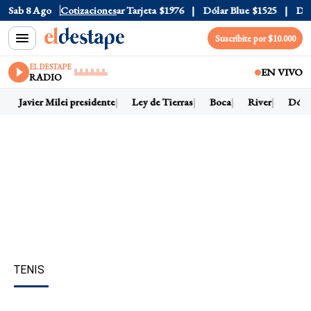
ar Oficial
Sab 8 Ago
$1520
Cotizaciones
Dólar Tarjeta
$1976
Dólar Blue
$1525
Dólar
Suscribite por $10.000
EL DESTAPE
EN VIVO
RADIO
Javier Milei presidente
Ley de Tierras
Boca
River
Dólar
TENIS