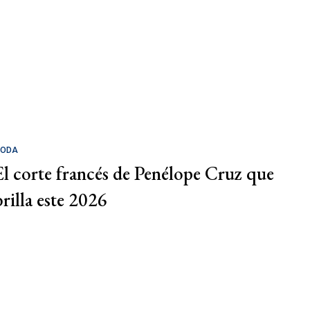
ODA
El corte francés de Penélope Cruz que
brilla este 2026