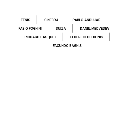
TENIS
GINEBRA
PABLO ANDÚJAR
FABIO FOGNINI
SUIZA
DANIIL MEDVEDEV
RICHARD GASQUET
FEDERICO DELBONIS
FACUNDO BAGNIS