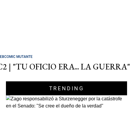
EBCOMIC MUTANTE
C2 | "TU OFICIO ERA... LA GUERRA"
TRENDING