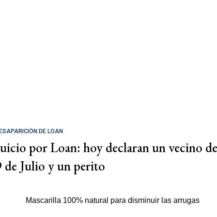
ESAPARICIÓN DE LOAN
Juicio por Loan: hoy declaran un vecino d
9 de Julio y un perito