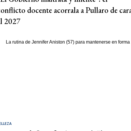
conflicto docente acorrala a Pullaro de car
al 2027
ELLEZA