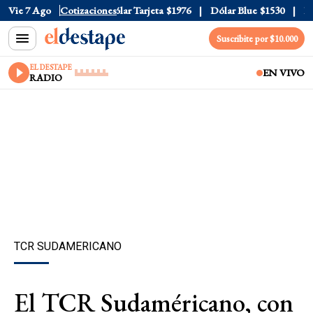
lar Oficial
Vie 7 Ago
$1520
Cotizaciones
Dólar Tarjeta
$1976
Dólar Blue
$1530
Dól
Suscribite por $10.000
EL DESTAPE
EN VIVO
RADIO
TCR SUDAMERICANO
El TCR Sudaméricano, con