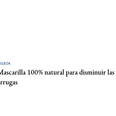
ELLEZA
Mascarilla 100% natural para disminuir las
arrugas