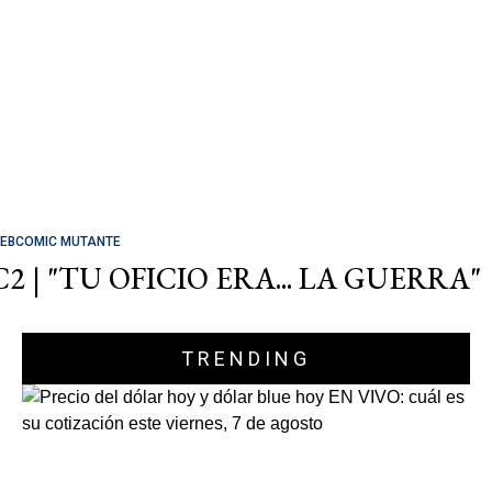
EBCOMIC MUTANTE
C2 | "TU OFICIO ERA... LA GUERRA"
TRENDING