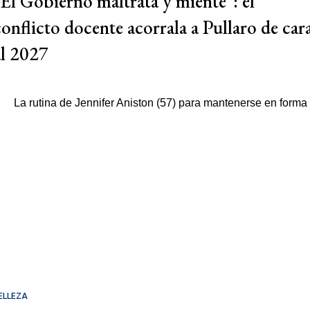
"El Gobierno maltrata y miente": el
conflicto docente acorrala a Pullaro de car
al 2027
ELLEZA