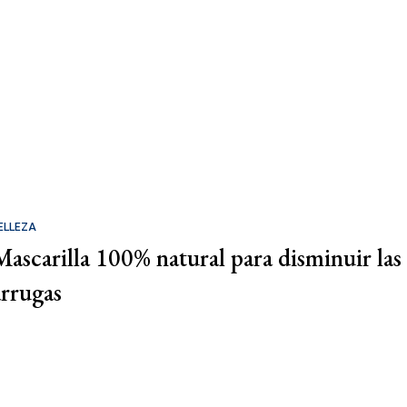
ELLEZA
Mascarilla 100% natural para disminuir las
arrugas