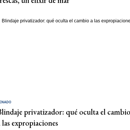
rescas, un elixir de mar
ENADO
Blindaje privatizador: qué oculta el cambi
a las expropiaciones