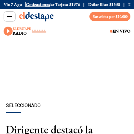
ar Oficial
Vie 7 Ago
$1520
Cotizaciones
Dólar Tarjeta
$1976
Dólar Blue
$1530
Dólar
Suscribite por $10.000
EL DESTAPE
EN VIVO
RADIO
SELECCIONADO
Dirigente destacó la