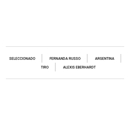
SELECCIONADO
FERNANDA RUSSO
ARGENTINA
TIRO
ALEXIS EBERHARDT