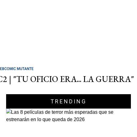
EBCOMIC MUTANTE
C2 | "TU OFICIO ERA... LA GUERRA"
TRENDING