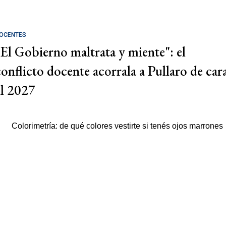
OCENTES
"El Gobierno maltrata y miente": el
conflicto docente acorrala a Pullaro de car
al 2027