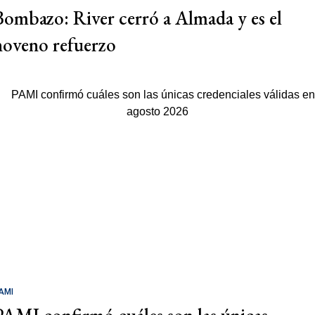
Bombazo: River cerró a Almada y es el
noveno refuerzo
AMI