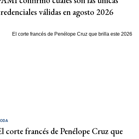
PAMI confirmó cuáles son las únicas
credenciales válidas en agosto 2026
ODA
El corte francés de Penélope Cruz que