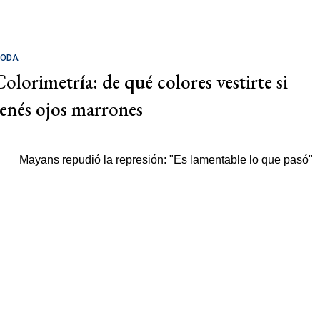
ODA
Colorimetría: de qué colores vestirte si
tenés ojos marrones