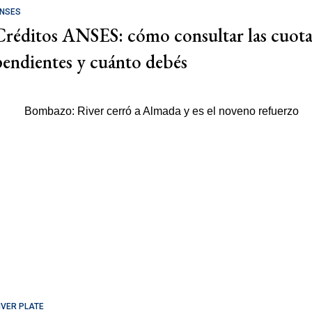
NSES
Créditos ANSES: cómo consultar las cuota
pendientes y cuánto debés
IVER PLATE