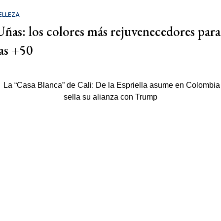
ELLEZA
Uñas: los colores más rejuvenecedores para
las +50