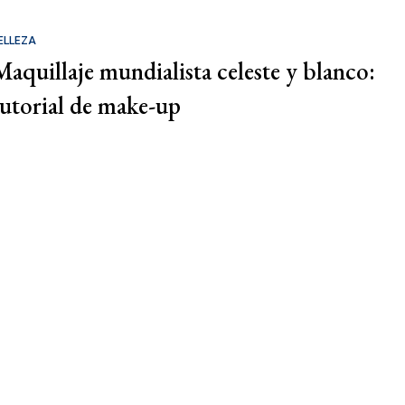
ELLEZA
Maquillaje mundialista celeste y blanco:
tutorial de make-up