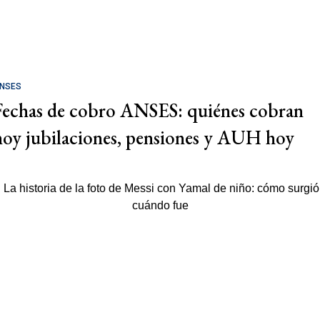
NSES
Fechas de cobro ANSES: quiénes cobran
hoy jubilaciones, pensiones y AUH hoy