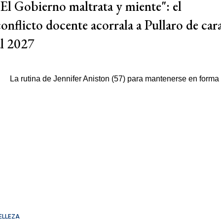
"El Gobierno maltrata y miente": el
conflicto docente acorrala a Pullaro de car
al 2027
ELLEZA