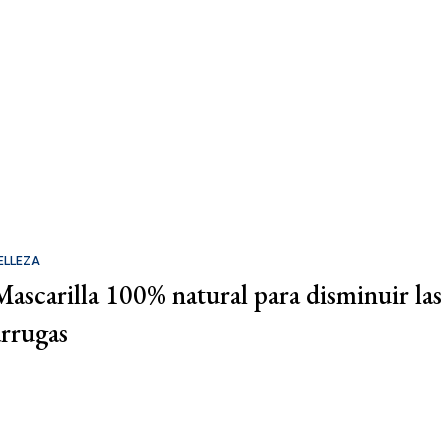
ELLEZA
Mascarilla 100% natural para disminuir las
arrugas