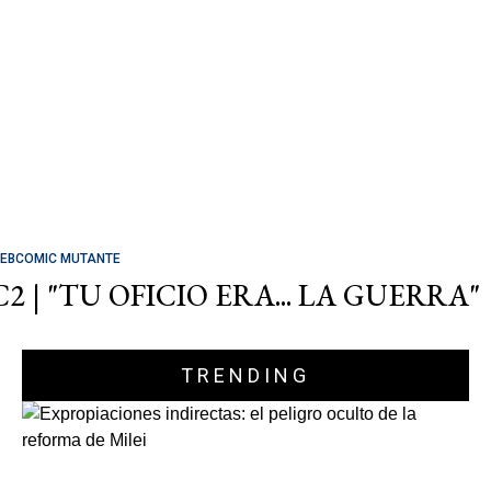
EBCOMIC MUTANTE
C2 | "TU OFICIO ERA... LA GUERRA"
TRENDING