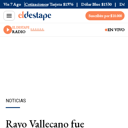
r Oficial
Vie 7 Ago
$1520
Cotizaciones
Dólar Tarjeta
$1976
Dólar Blue
$1530
Dólar 
Suscribite por $10.000
EL DESTAPE
EN VIVO
RADIO
NOTICIAS
Rayo Vallecano fue