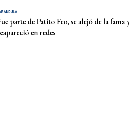
ARÁNDULA
Fue parte de Patito Feo, se alejó de la fama 
reapareció en redes