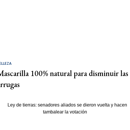
ELLEZA
Mascarilla 100% natural para disminuir las
arrugas