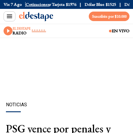
 Oficial
Vie 7 Ago
$1520
Cotizaciones
Dólar Tarjeta
$1976
Dólar Blue
$1525
Dólar 
Suscribite por $10.000
EL DESTAPE
EN VIVO
RADIO
NOTICIAS
PSG vence por penales y