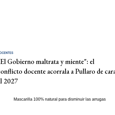
OCENTES
"El Gobierno maltrata y miente": el
conflicto docente acorrala a Pullaro de car
al 2027