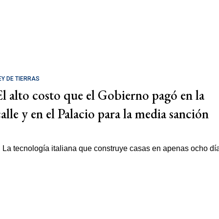
EY DE TIERRAS
El alto costo que el Gobierno pagó en la
calle y en el Palacio para la media sanción