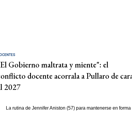
OCENTES
"El Gobierno maltrata y miente": el
conflicto docente acorrala a Pullaro de car
al 2027