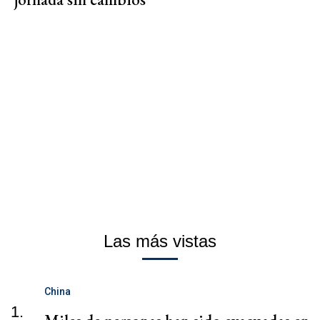
Las más vistas
China
1.