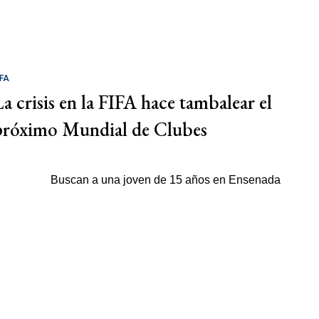
IFA
La crisis en la FIFA hace tambalear el
próximo Mundial de Clubes