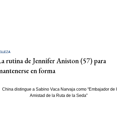
ELLEZA
La rutina de Jennifer Aniston (57) para
mantenerse en forma