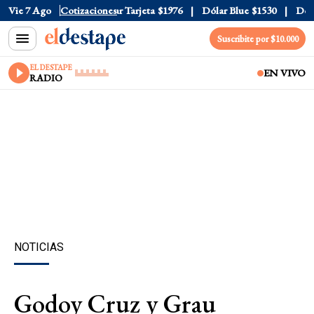
 Oficial
Vie 7 Ago
$1520
Cotizaciones
Dólar Tarjeta
$1976
Dólar Blue
$1530
Dólar 
Suscribite por $10.000
EL DESTAPE
EN VIVO
RADIO
NOTICIAS
Godoy Cruz y Grau