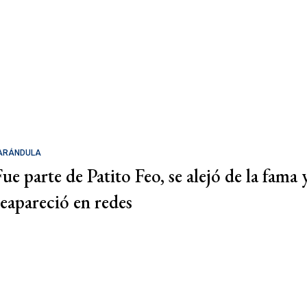
ARÁNDULA
Fue parte de Patito Feo, se alejó de la fama 
reapareció en redes