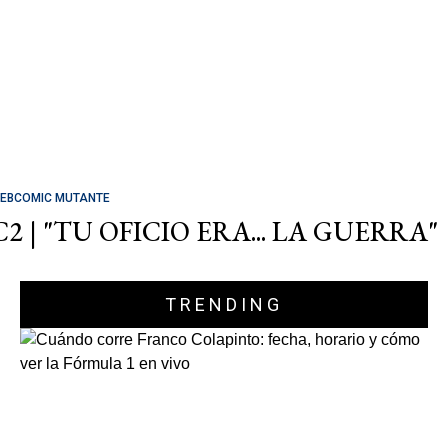
EBCOMIC MUTANTE
C2 | "TU OFICIO ERA... LA GUERRA"
TRENDING