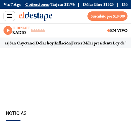
 Oficial
Vie 7 Ago
$1520
Cotizaciones
Dólar Tarjeta
$1976
Dólar Blue
$1525
Dólar 
Suscribite por $10.000
EL DESTAPE
EN VIVO
RADIO
rras
San Cayetano
Dólar hoy
Inflación
Javier Milei presidente
Ley de Tier
NOTICIAS