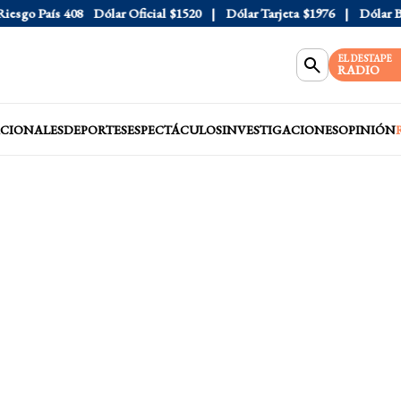
go País
408
Dólar Oficial
$1520
Dólar Tarjeta
$1976
Dólar Blue
EL DESTAPE
RADIO
CIONALES
DEPORTES
ESPECTÁCULOS
INVESTIGACIONES
OPINIÓN