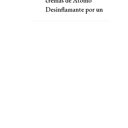
cremas de Átomo
Desinflamante por un
motivo insólito