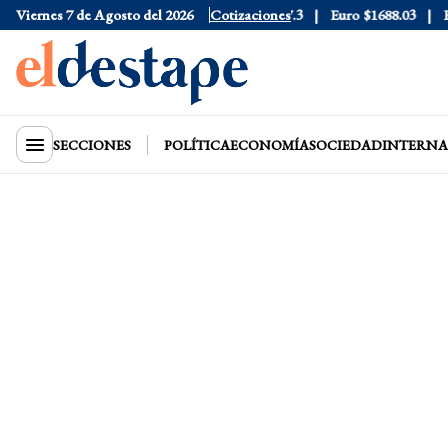
Viernes 7 de Agosto del 2026
Dólar Blue
$1530
Dólar CCL
Cotizaciones
$1577.3
Euro
$1688.03
Ries
SECCIONES
POLÍTICA
ECONOMÍA
SOCIEDAD
INTERNA