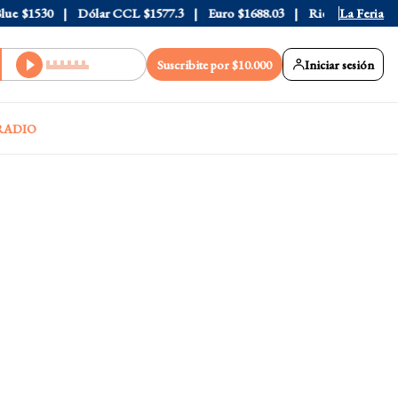
$1530
Dólar CCL
$1577.3
Euro
$1688.03
Riesgo País
La Feria
408
Suscribite por $10.000
Iniciar sesión
RADIO