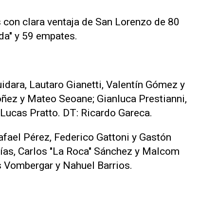
s con clara ventaja de San Lorenzo de 80
ada" y 59 empates.
dara, Lautaro Gianetti, Valentín Gómez y
óñez y Mateo Seoane; Gianluca Prestianni,
Lucas Pratto. DT: Ricardo Gareca.
afael Pérez, Federico Gattoni y Gastón
Elías, Carlos "La Roca" Sánchez y Malcom
s Vombergar y Nahuel Barrios.