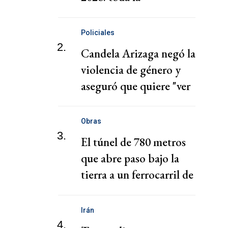
programación de la
décima edición
Policiales
2.
Candela Arizaga negó la
violencia de género y
aseguró que quiere "ver
pronto" a Moyano
Obras
3.
El túnel de 780 metros
que abre paso bajo la
tierra a un ferrocarril de
537 kilómetros
Irán
4.