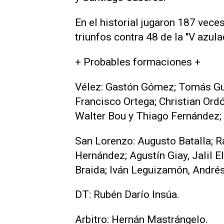
En el historial jugaron 187 vece
triunfos contra 48 de la "V azul
+ Probables formaciones +
Vélez: Gastón Gómez; Tomás Gui
Francisco Ortega; Christian Ord
Walter Bou y Thiago Fernández; 
San Lorenzo: Augusto Batalla; R
Hernández; Agustín Giay, Jalil 
Braida; Iván Leguizamón, André
DT: Rubén Darío Insúa.
Arbitro: Hernán Mastrángelo.