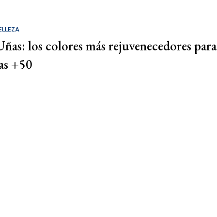
ELLEZA
Uñas: los colores más rejuvenecedores para
las +50