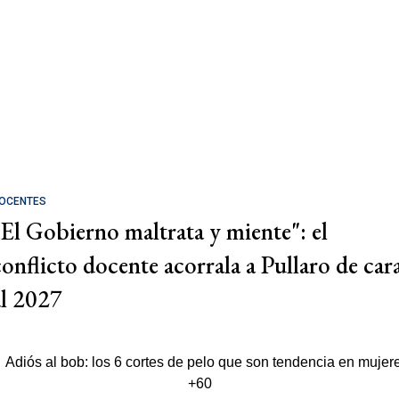
OCENTES
"El Gobierno maltrata y miente": el
conflicto docente acorrala a Pullaro de car
al 2027