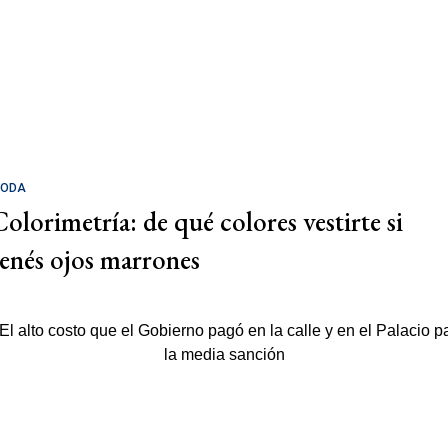
ODA
Colorimetría: de qué colores vestirte si
tenés ojos marrones