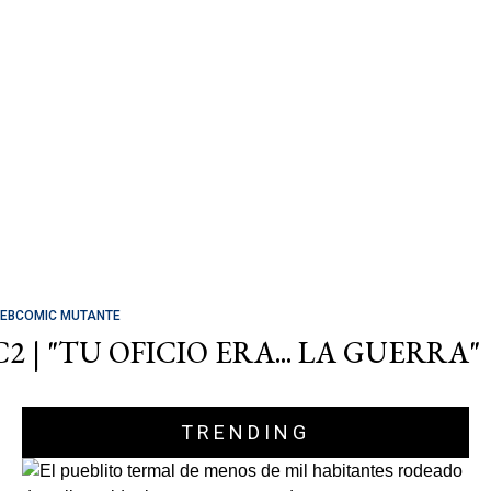
EBCOMIC MUTANTE
C2 | "TU OFICIO ERA... LA GUERRA"
TRENDING