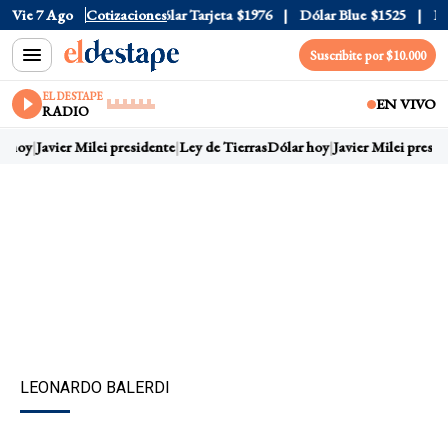
lar Oficial
Vie 7 Ago
$1520
Cotizaciones
Dólar Tarjeta
$1976
Dólar Blue
$1525
Dóla
Suscribite por $10.000
EL DESTAPE
EN VIVO
RADIO
 hoy
Javier Milei presidente
Ley de Tierras
Dólar hoy
Javier Milei presid
LEONARDO BALERDI