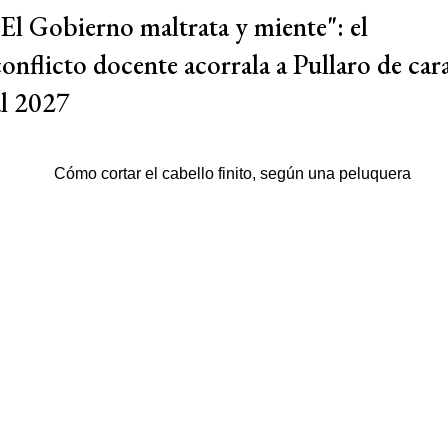
"El Gobierno maltrata y miente": el
conflicto docente acorrala a Pullaro de car
al 2027