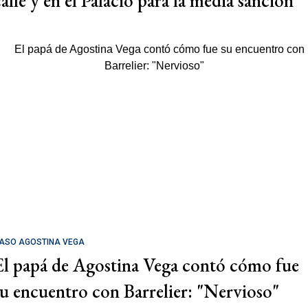
calle y en el Palacio para la media sanción
ASO AGOSTINA VEGA
El papá de Agostina Vega contó cómo fue
su encuentro con Barrelier: "Nervioso"