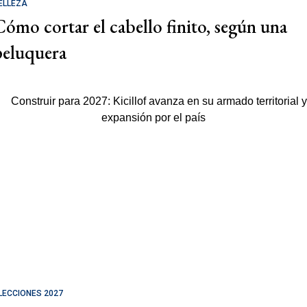
ELLEZA
Cómo cortar el cabello finito, según una
peluquera
LECCIONES 2027