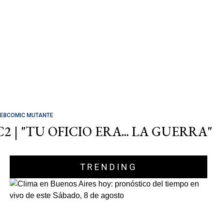
EBCOMIC MUTANTE
C2 | "TU OFICIO ERA... LA GUERRA"
TRENDING