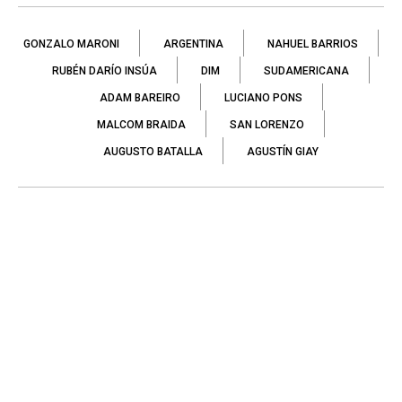
GONZALO MARONI
ARGENTINA
NAHUEL BARRIOS
RUBÉN DARÍO INSÚA
DIM
SUDAMERICANA
ADAM BAREIRO
LUCIANO PONS
MALCOM BRAIDA
SAN LORENZO
AUGUSTO BATALLA
AGUSTÍN GIAY