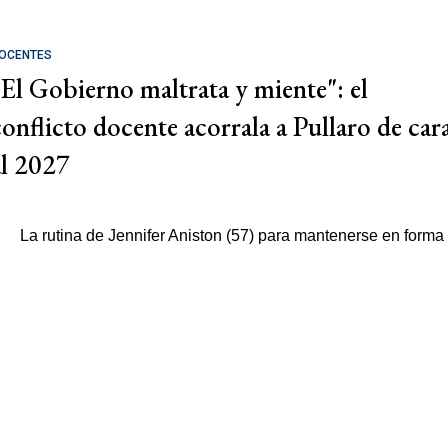
OCENTES
"El Gobierno maltrata y miente": el
conflicto docente acorrala a Pullaro de car
al 2027