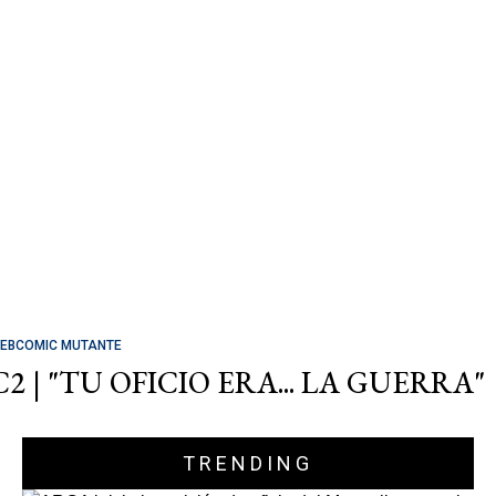
EBCOMIC MUTANTE
C2 | "TU OFICIO ERA... LA GUERRA"
TRENDING