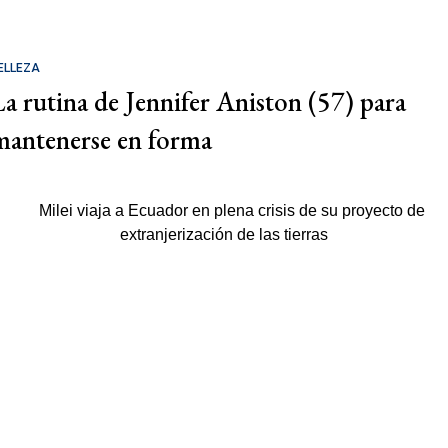
ELLEZA
La rutina de Jennifer Aniston (57) para
mantenerse en forma