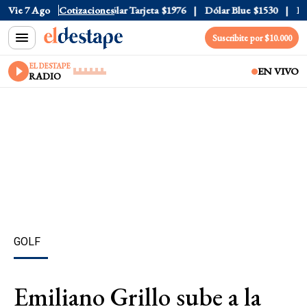
lar Oficial
Vie 7 Ago
$1520
Cotizaciones
Dólar Tarjeta
$1976
Dólar Blue
$1530
Dóla
Suscribite por $10.000
EL DESTAPE
EN VIVO
RADIO
GOLF
Emiliano Grillo sube a la