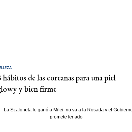
ELLEZA
3 hábitos de las coreanas para una piel
glowy y bien firme