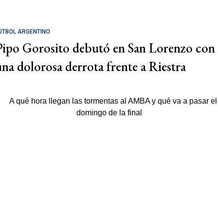
ÚTBOL ARGENTINO
Pipo Gorosito debutó en San Lorenzo con
una dolorosa derrota frente a Riestra