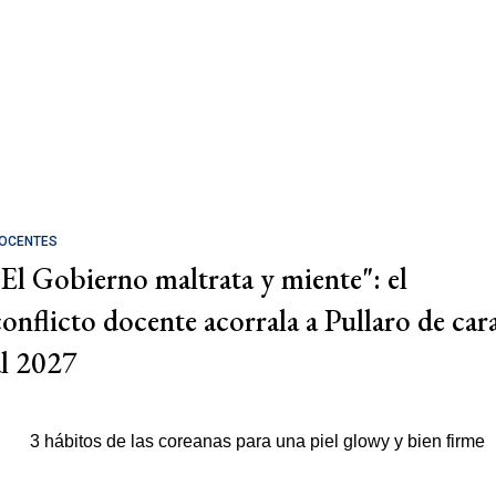
OCENTES
"El Gobierno maltrata y miente": el
conflicto docente acorrala a Pullaro de car
al 2027