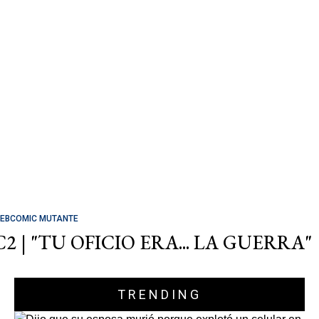
EBCOMIC MUTANTE
C2 | "TU OFICIO ERA... LA GUERRA"
TRENDING