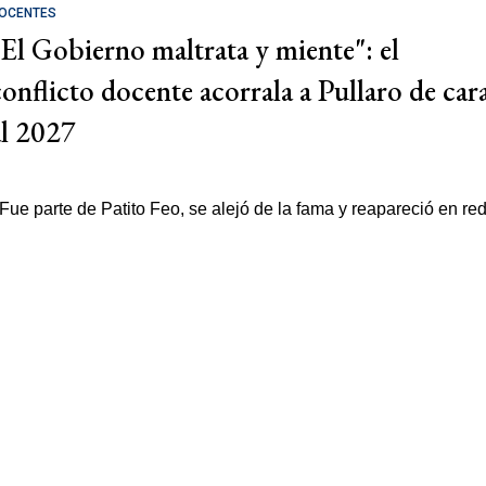
OCENTES
"El Gobierno maltrata y miente": el
conflicto docente acorrala a Pullaro de car
al 2027