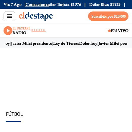
ólar Oficial
Vie 7 Ago
$1520
Cotizaciones
Dólar Tarjeta
$1976
Dólar Blue
$1525
Dól
Suscribite por $10.000
EL DESTAPE
EN VIVO
RADIO
r hoy
Javier Milei presidente
Ley de Tierras
Dólar hoy
Javier Milei presid
FÚTBOL