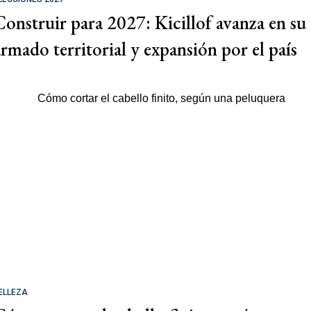
Construir para 2027: Kicillof avanza en su
armado territorial y expansión por el país
ELLEZA