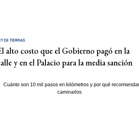
EY DE TIERRAS
El alto costo que el Gobierno pagó en la
calle y en el Palacio para la media sanción