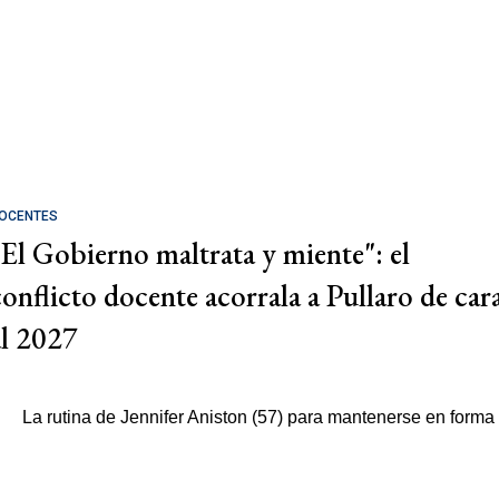
OCENTES
"El Gobierno maltrata y miente": el
conflicto docente acorrala a Pullaro de car
al 2027