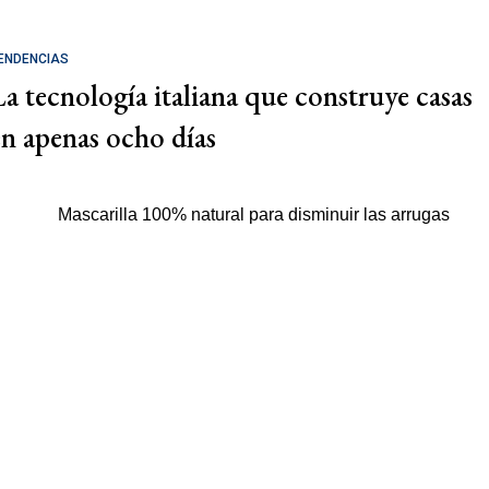
ENDENCIAS
La tecnología italiana que construye casas
en apenas ocho días