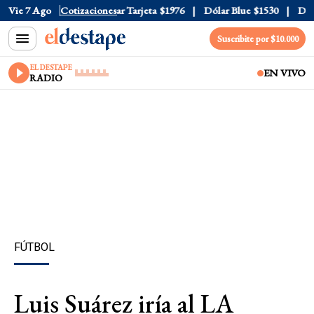
ar Oficial
Vie 7 Ago
$1520
Cotizaciones
Dólar Tarjeta
$1976
Dólar Blue
$1530
Dólar
Suscribite por $10.000
EL DESTAPE
EN VIVO
RADIO
FÚTBOL
Luis Suárez iría al LA