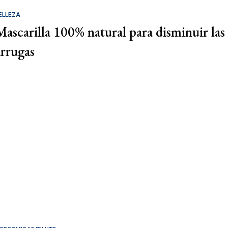
ELLEZA
Mascarilla 100% natural para disminuir las
arrugas