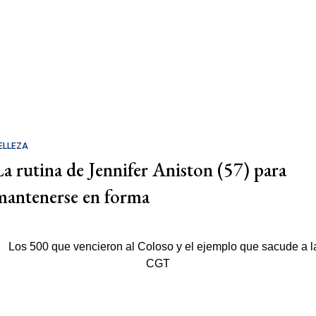
ELLEZA
La rutina de Jennifer Aniston (57) para
mantenerse en forma