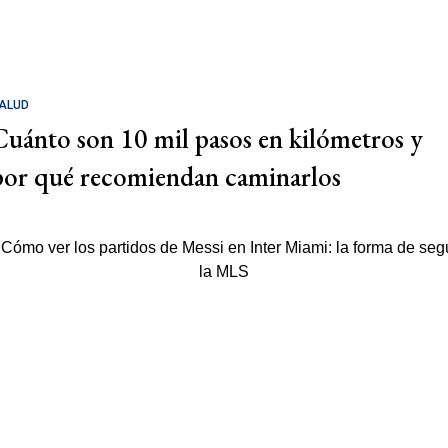
ALUD
Cuánto son 10 mil pasos en kilómetros y
por qué recomiendan caminarlos