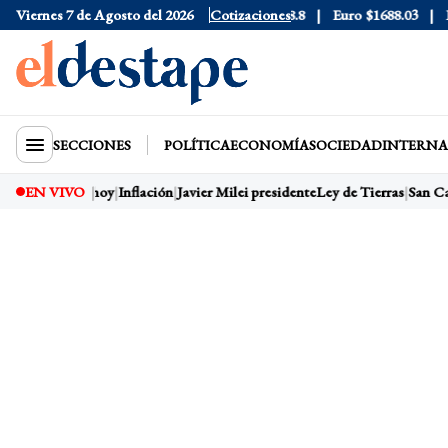
6
Viernes 7 de Agosto del 2026
Dólar Blue
$1525
Dólar CCL
Cotizaciones
$1578.8
Euro
$1688.03
Rie
SECCIONES
POLÍTICA
ECONOMÍA
SOCIEDAD
INTERNA
yetano
EN VIVO
Dólar hoy
Inflación
Javier Milei presidente
Ley de Tierras
San Ca