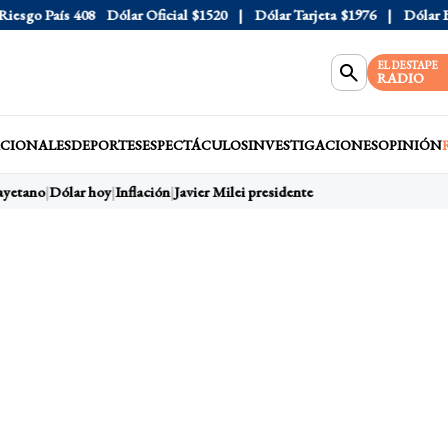
sgo País
408
Dólar Oficial
$1520
Dólar Tarjeta
$1976
Dólar Blu
EL DESTAPE
RADIO
CIONALES
DEPORTES
ESPECTÁCULOS
INVESTIGACIONES
OPINIÓN
yetano
Dólar hoy
Inflación
Javier Milei presidente