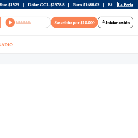
e
$1525
Dólar CCL
$1578.8
Euro
$1688.03
Riesgo País
La Feria
408
Suscribite por $10.000
Iniciar sesión
RADIO