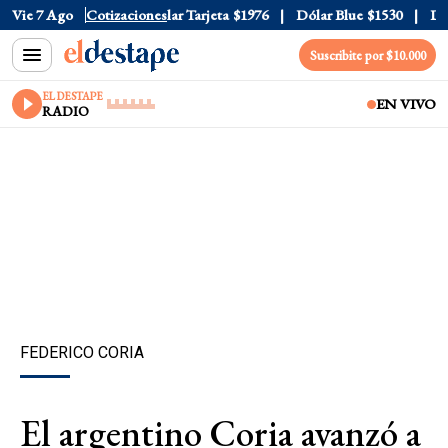
ar Oficial
Vie 7 Ago
$1520
Cotizaciones
Dólar Tarjeta
$1976
Dólar Blue
$1530
Dóla
Suscribite por $10.000
EL DESTAPE
EN VIVO
RADIO
FEDERICO CORIA
El argentino Coria avanzó a