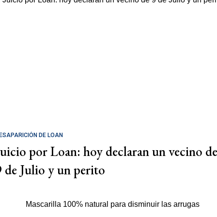
ESAPARICIÓN DE LOAN
Juicio por Loan: hoy declaran un vecino d
9 de Julio y un perito