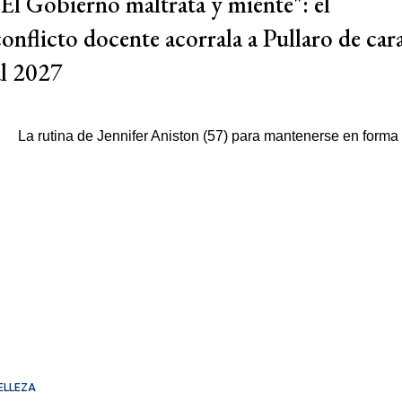
"El Gobierno maltrata y miente": el
conflicto docente acorrala a Pullaro de car
al 2027
ELLEZA