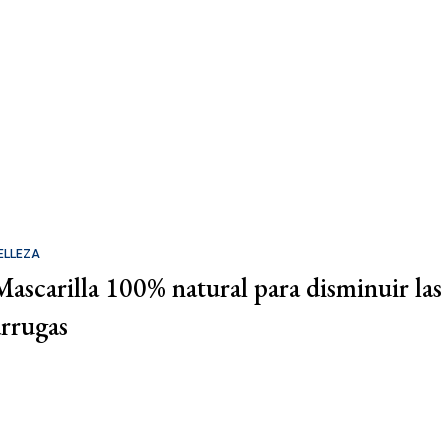
ELLEZA
Mascarilla 100% natural para disminuir las
arrugas