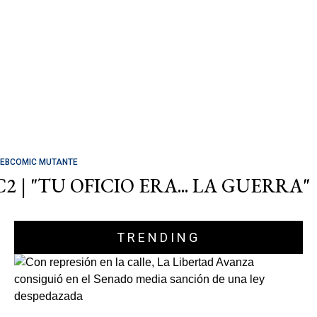
EBCOMIC MUTANTE
C2 | "TU OFICIO ERA... LA GUERRA"
TRENDING