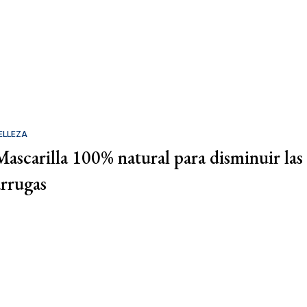
ELLEZA
Mascarilla 100% natural para disminuir las
arrugas