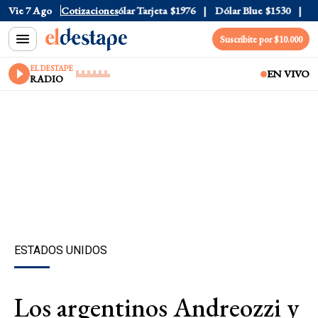
lar Oficial
Vie 7 Ago
$1520
Cotizaciones
Dólar Tarjeta
$1976
Dólar Blue
$1530
Dól
Suscribite por $10.000
EL DESTAPE
EN VIVO
RADIO
ESTADOS UNIDOS
Los argentinos Andreozzi y