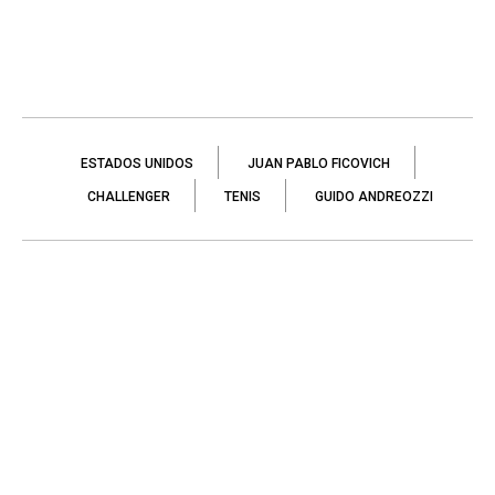
ESTADOS UNIDOS
JUAN PABLO FICOVICH
CHALLENGER
TENIS
GUIDO ANDREOZZI