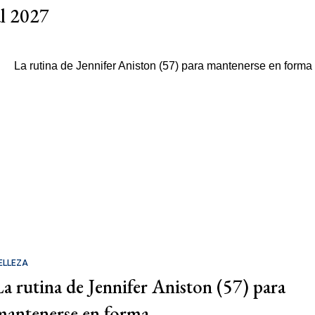
al 2027
ELLEZA
La rutina de Jennifer Aniston (57) para
mantenerse en forma