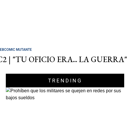
EBCOMIC MUTANTE
C2 | "TU OFICIO ERA... LA GUERRA"
TRENDING