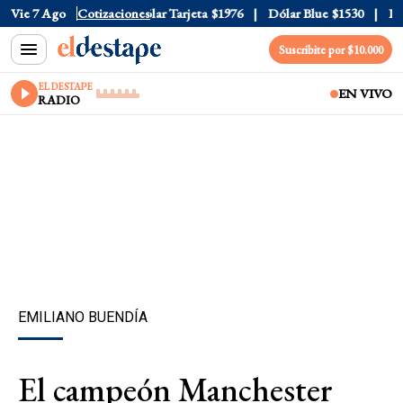
ar Oficial
Vie 7 Ago
$1520
Cotizaciones
Dólar Tarjeta
$1976
Dólar Blue
$1530
Dóla
Suscribite por $10.000
EL DESTAPE
EN VIVO
RADIO
EMILIANO BUENDÍA
El campeón Manchester