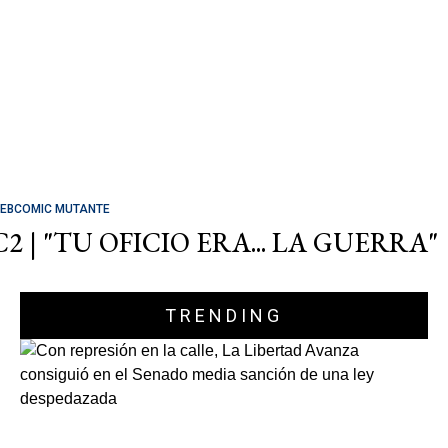
EBCOMIC MUTANTE
C2 | "TU OFICIO ERA... LA GUERRA"
TRENDING