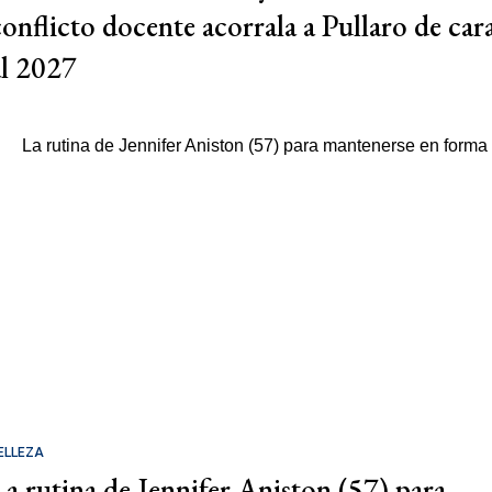
conflicto docente acorrala a Pullaro de car
al 2027
ELLEZA
La rutina de Jennifer Aniston (57) para