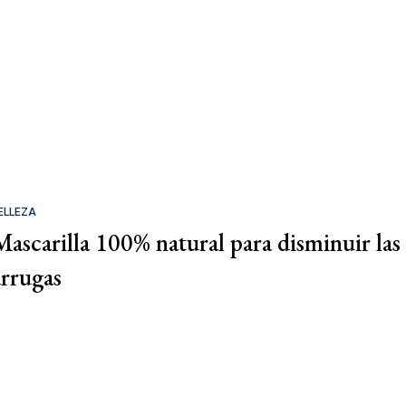
ELLEZA
Mascarilla 100% natural para disminuir las
arrugas