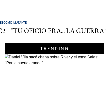
EBCOMIC MUTANTE
C2 | "TU OFICIO ERA... LA GUERRA"
TRENDING