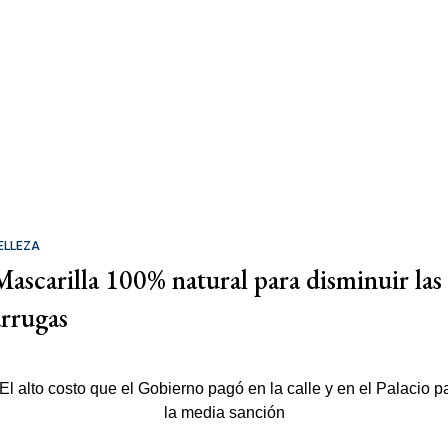
ELLEZA
Mascarilla 100% natural para disminuir las
arrugas