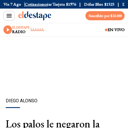
ar Oficial
Vie 7 Ago
$1520
Cotizaciones
Dólar Tarjeta
$1976
Dólar Blue
$1525
Dólar
Suscribite por $10.000
EL DESTAPE
EN VIVO
RADIO
DIEGO ALONSO
Los palos le negaron la