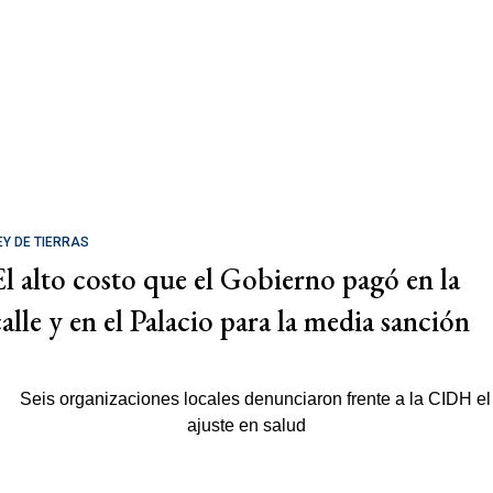
EY DE TIERRAS
El alto costo que el Gobierno pagó en la
calle y en el Palacio para la media sanción