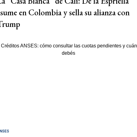
La “Casa Blanca” de Cali: De la Espriella
asume en Colombia y sella su alianza con
Trump
NSES