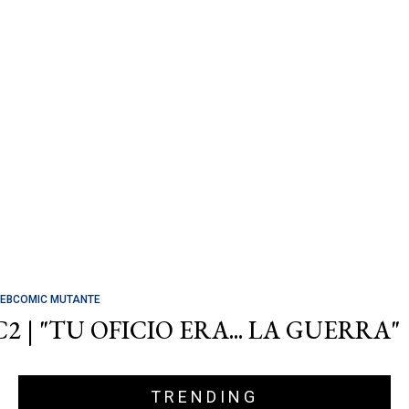
EBCOMIC MUTANTE
C2 | "TU OFICIO ERA... LA GUERRA"
TRENDING