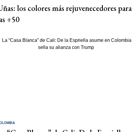
Uñas: los colores más rejuvenecedores para
las +50
OLOMBIA