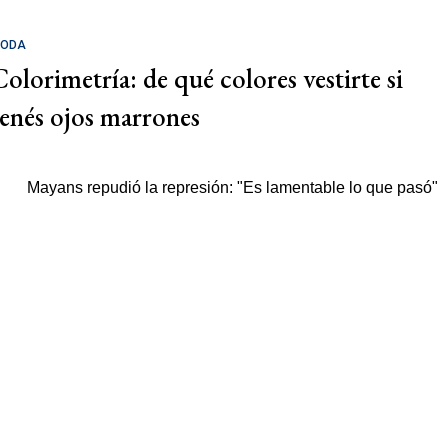
ODA
Colorimetría: de qué colores vestirte si
tenés ojos marrones