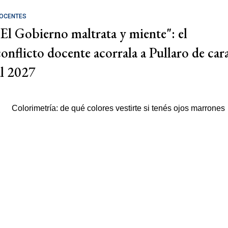
OCENTES
"El Gobierno maltrata y miente": el
conflicto docente acorrala a Pullaro de car
al 2027