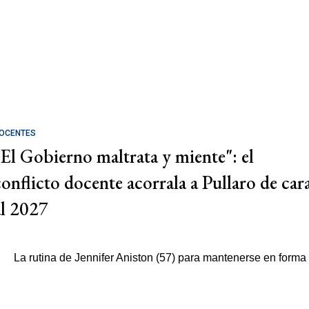
OCENTES
"El Gobierno maltrata y miente": el
conflicto docente acorrala a Pullaro de car
al 2027