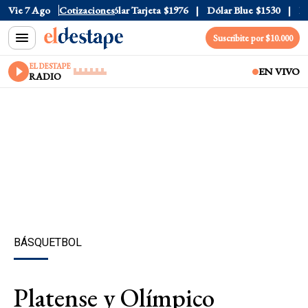
lar Oficial
Vie 7 Ago
$1520
Cotizaciones
Dólar Tarjeta
$1976
Dólar Blue
$1530
Dóla
Suscribite por $10.000
EL DESTAPE
EN VIVO
RADIO
BÁSQUETBOL
Platense y Olímpico