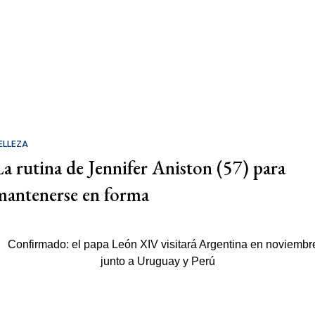
ELLEZA
La rutina de Jennifer Aniston (57) para
mantenerse en forma