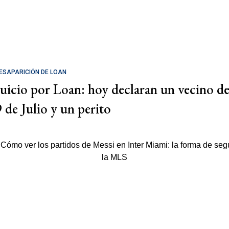
ESAPARICIÓN DE LOAN
Juicio por Loan: hoy declaran un vecino d
9 de Julio y un perito