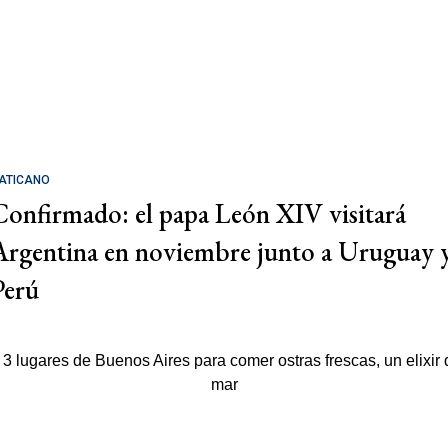
ATICANO
Confirmado: el papa León XIV visitará
Argentina en noviembre junto a Uruguay 
Perú