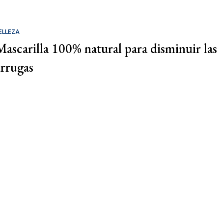
ELLEZA
Mascarilla 100% natural para disminuir las
arrugas