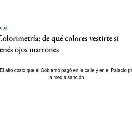
ODA
Colorimetría: de qué colores vestirte si
tenés ojos marrones