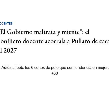
OCENTES
"El Gobierno maltrata y miente": el
conflicto docente acorrala a Pullaro de car
al 2027