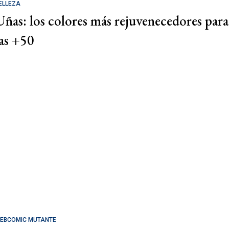
ELLEZA
Uñas: los colores más rejuvenecedores para
las +50
EBCOMIC MUTANTE