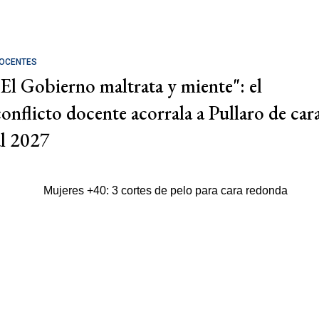
OCENTES
"El Gobierno maltrata y miente": el
conflicto docente acorrala a Pullaro de car
al 2027