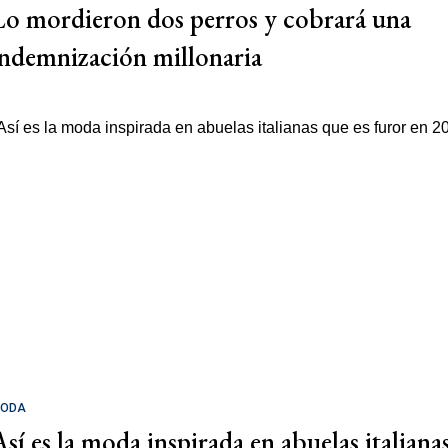
Lo mordieron dos perros y cobrará una
indemnización millonaria
ODA
Así es la moda inspirada en abuelas italiana