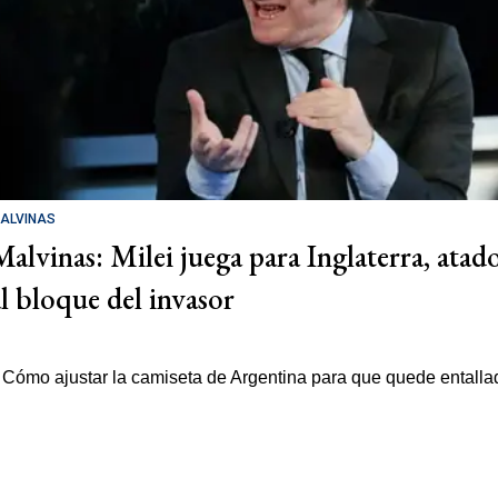
ALVINAS
Malvinas: Milei juega para Inglaterra, atad
al bloque del invasor