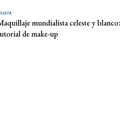
ELLEZA
Maquillaje mundialista celeste y blanco:
tutorial de make-up