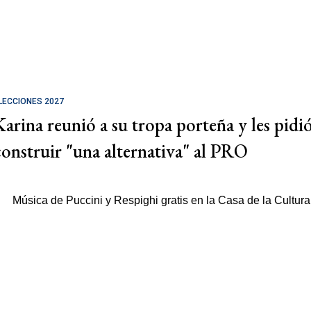
LECCIONES 2027
Karina reunió a su tropa porteña y les pidi
construir "una alternativa" al PRO