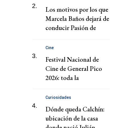
2.
Los motivos por los que
Marcela Baños dejará de
conducir Pasión de
Sábado
Cine
3.
Festival Nacional de
Cine de General Pico
2026: toda la
programación de la
décima edición
Curiosidades
4.
Dónde queda Calchín:
ubicación de la casa
donde nació Julián