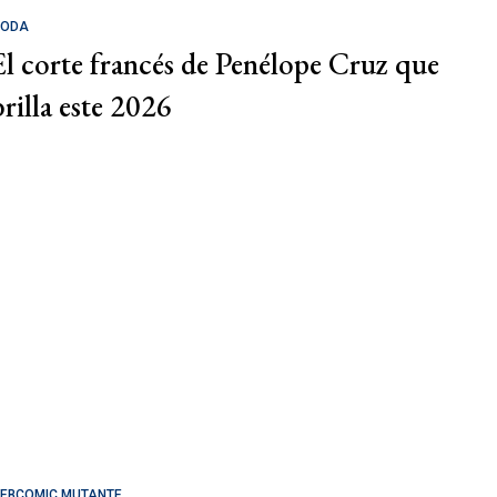
ODA
El corte francés de Penélope Cruz que
brilla este 2026
EBCOMIC MUTANTE