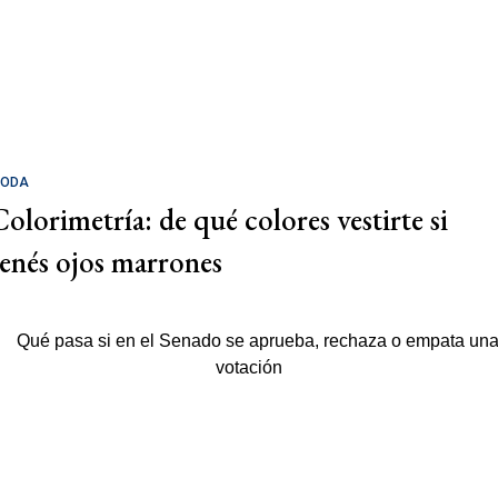
ODA
Colorimetría: de qué colores vestirte si
tenés ojos marrones