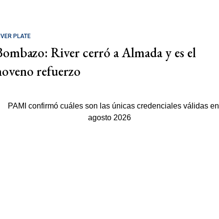
IVER PLATE
Bombazo: River cerró a Almada y es el
noveno refuerzo