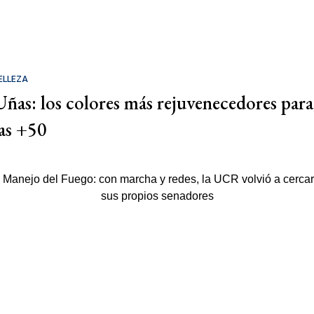
ELLEZA
Uñas: los colores más rejuvenecedores para
las +50