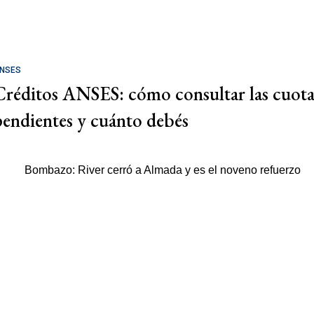
NSES
Créditos ANSES: cómo consultar las cuota
pendientes y cuánto debés