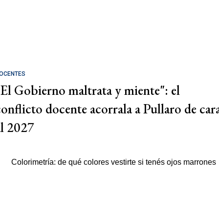
OCENTES
"El Gobierno maltrata y miente": el
conflicto docente acorrala a Pullaro de car
al 2027