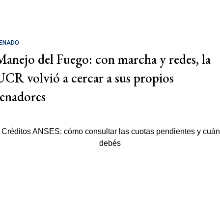
ENADO
Manejo del Fuego: con marcha y redes, la
UCR volvió a cercar a sus propios
senadores