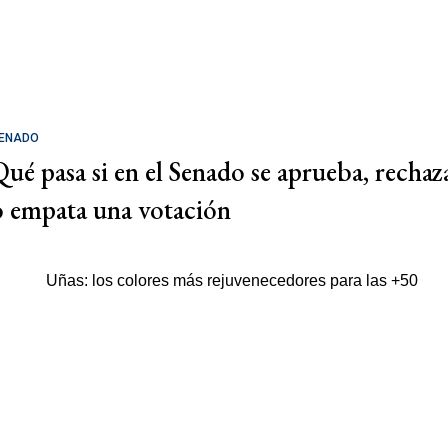
ENADO
Qué pasa si en el Senado se aprueba, rechaz
o empata una votación